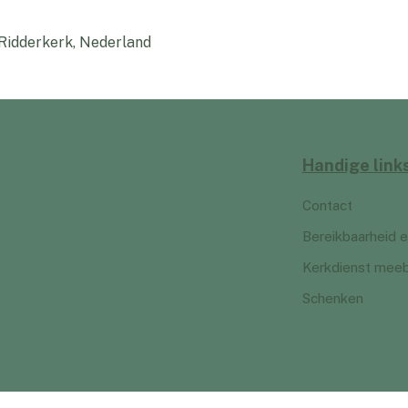
 Ridderkerk, Nederland
Handige link
Contact
Bereikbaarheid e
Kerkdienst mee
Schenken