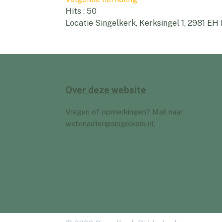
Hits
: 50
Locatie
Singelkerk, Kerksingel 1, 2981 EH
Over deze website
Vragen of opmerkingen? Mail naar
webmaster@singelkerk.nl
.