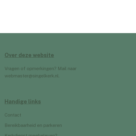
Over deze website
Vragen of opmerkingen? Mail naar
webmaster@singelkerk.nl
.
Handige links
Contact
Bereikbaarheid en parkeren
Kerkdienst meebeleven?