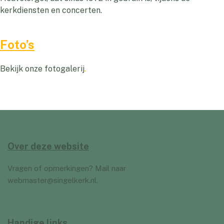
kerkdiensten en concerten.
Foto’s
Bekijk onze fotogalerij
.
Over deze website
Vragen of opmerkingen? Mail naar
webmaster@singelkerk.nl
.
Handige links