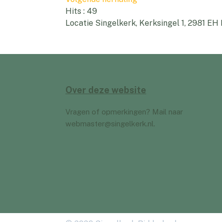
Hits
: 49
Locatie
Singelkerk, Kerksingel 1, 2981 EH
Over deze website
Vragen of opmerkingen? Mail naar
webmaster@singelkerk.nl
.