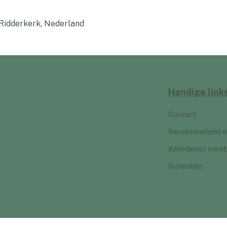
 Ridderkerk, Nederland
Handige link
Contact
Bereikbaarheid e
Kerkdienst mee
Schenken