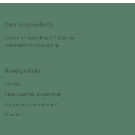
Over deze website
Vragen of opmerkingen? Mail naar
webmaster@singelkerk.nl
.
Handige links
Contact
Bereikbaarheid en parkeren
Kerkdienst meebeleven?
Schenken