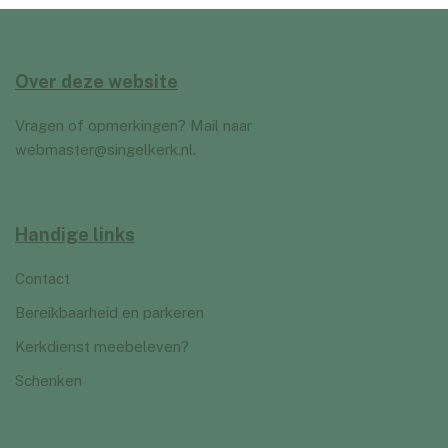
Over deze website
Vragen of opmerkingen? Mail naar
webmaster@singelkerk.nl
.
Handige links
Contact
Bereikbaarheid en parkeren
Kerkdienst meebeleven?
Schenken