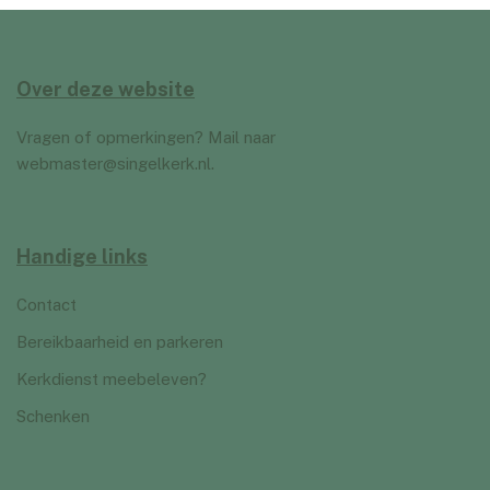
Over deze website
Vragen of opmerkingen? Mail naar
webmaster@singelkerk.nl
.
Handige links
Contact
Bereikbaarheid en parkeren
Kerkdienst meebeleven?
Schenken