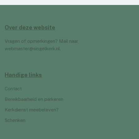
Over deze website
Vragen of opmerkingen? Mail naar
webmaster@singelkerk.nl
.
Handige links
Contact
Bereikbaarheid en parkeren
Kerkdienst meebeleven?
Schenken