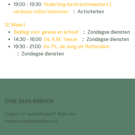
19:00 - 19:30
Ouderling-kerkrentmeesters |
verkoop collectebonnen
:: Activiteiten
12. Maart
Biddag voor gewas en arbeid
:: Zondagse diensten
14:30 - 16:00
Ds. K.M. Teeuw
:: Zondagse diensten
19:30 - 21:00
Ds. P.L. de Jong uit Rotterdam
:: Zondagse diensten
Over deze website
Vragen of opmerkingen? Mail naar
webmaster@singelkerk.nl
.